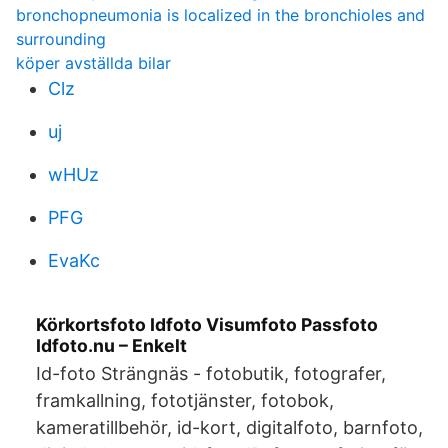
bronchopneumonia is localized in the bronchioles and
surrounding
köper avställda bilar
Clz
uj
wHUz
PFG
EvaKc
Körkortsfoto Idfoto Visumfoto Passfoto
Idfoto.nu – Enkelt
Id-foto Strängnäs - fotobutik, fotografer,
framkallning, fototjänster, fotobok,
kameratillbehör, id-kort, digitalfoto, barnfoto,