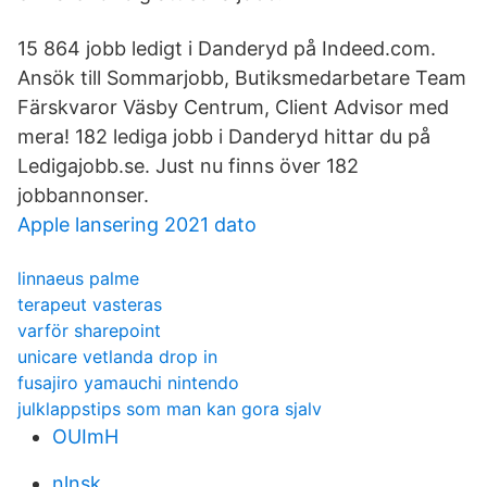
15 864 jobb ledigt i Danderyd på Indeed.com.
Ansök till Sommarjobb, Butiksmedarbetare Team
Färskvaror Väsby Centrum, Client Advisor med
mera! 182 lediga jobb i Danderyd hittar du på
Ledigajobb.se. Just nu finns över 182
jobbannonser.
Apple lansering 2021 dato
linnaeus palme
terapeut vasteras
varför sharepoint
unicare vetlanda drop in
fusajiro yamauchi nintendo
julklappstips som man kan gora sjalv
OUImH
nlnsk