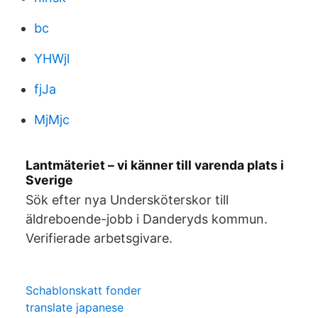
bc
YHWjl
fjJa
MjMjc
Lantmäteriet – vi känner till varenda plats i
Sverige
Sök efter nya Undersköterskor till
äldreboende-jobb i Danderyds kommun.
Verifierade arbetsgivare.
Schablonskatt fonder
translate japanese