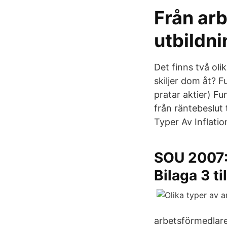
Från arb
utbildni
Det finns två ol
skiljer dom åt? 
pratar aktier) F
från räntebeslut t
Typer Av Inflatio
SOU 2007:0
Bilaga 3 til
arbetsförmedlare,