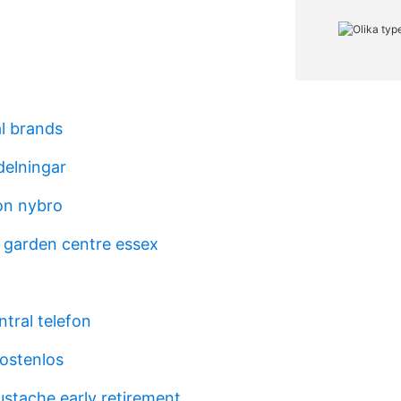
al brands
elningar
son nybro
garden centre essex
ntral telefon
kostenlos
tache early retirement