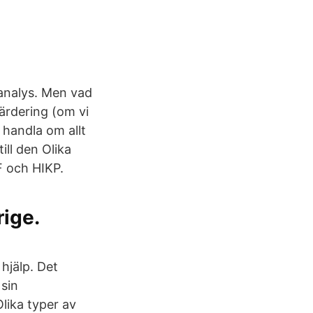
 analys. Men vad
ärdering (om vi
 handla om allt
ill den Olika
F och HIKP.
ige.
 hjälp. Det
sin
Olika typer av