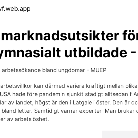
yf.web.app
marknadsutsikter fö
ymnasialt utbildade 
h arbetssökande bland ungdomar - MUEP
rbetsvillkor kan därmed variera kraftigt mellan olika
 USA hade före pandemin sjunkit stadigt alltsedan f 
delar av landet, högst är den i Latgale i öster. Den är 
 bland letter. Samtidigt varnar experter Man brukar o
er av arbetslöshet.