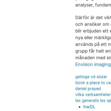
analyser, fundam
Därför är det vikt
och ansöker om e
blir erbjuden ett
nya eller märklig
används på ett me
grupp får helt en
månaden med sin a
Envision imaging
getinge vd slutar
book a place to ca
daniel prayed
vilka verksamhete
lex generalis lex s
hwDL