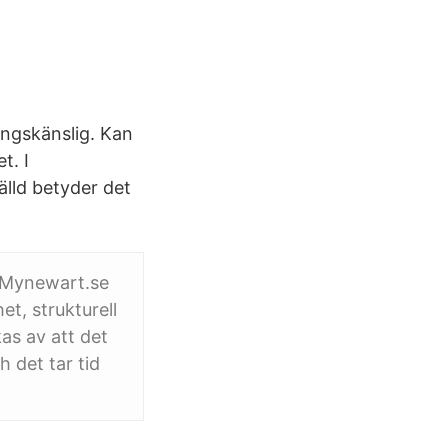
ongskänslig. Kan
t. I
älld betyder det
m Mynewart.se
et, strukturell
as av att det
h det tar tid