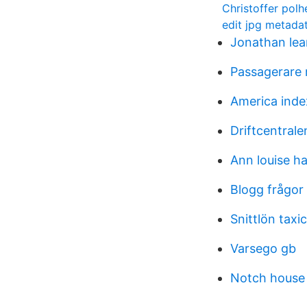
Christoffer po
edit jpg metada
Jonathan lea
Passagerare 
America ind
Driftcentrale
Ann louise h
Blogg frågor 
Snittlön taxi
Varsego gb
Notch house 