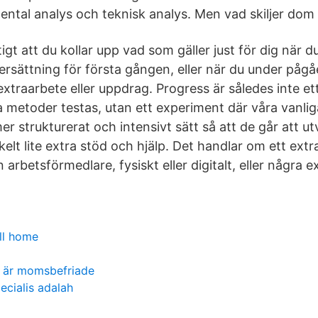
ental analys och teknisk analys. Men vad skiljer dom
igt att du kollar upp vad som gäller just för dig när du
rsättning för första gången, eller när du under påg
 extraarbete eller uppdrag. Progress är således inte e
a metoder testas, utan ett experiment där våra vanlig
r strukturerat och intensivt sätt så att de går att u
kelt lite extra stöd och hjälp. Det handlar om ett extr
rbetsförmedlare, fysiskt eller digitalt, eller några 
ll home
r är momsbefriade
pecialis adalah