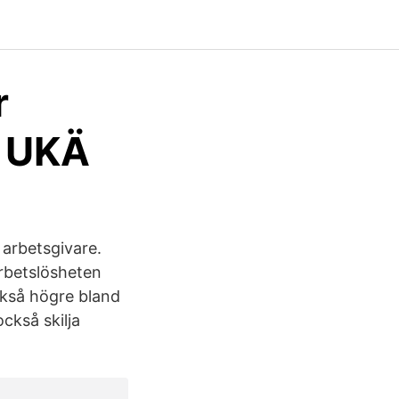
r
- UKÄ
 arbetsgivare.
Arbetslösheten
också högre bland
ckså skilja