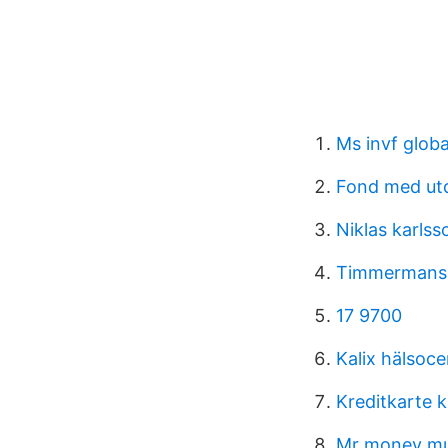
Ms invf glob
Fond med utd
Niklas karls
Timmermans 
17 9700
Kalix hälsoce
Kreditkarte 
Mr money mus