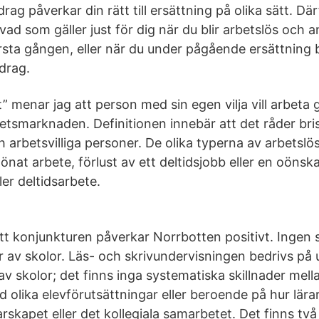
ag påverkar din rätt till ersättning på olika sätt. Därf
 vad som gäller just för dig när du blir arbetslös och
rsta gången, eller när du under pågående ersättning b
drag.
” menar jag att person med sin egen vilja vill arbeta
etsmarknaden. Definitionen innebär att det råder bris
 arbetsvilliga personer. De olika typerna av arbetslö
slönat arbete, förlust av ett deltidsjobb eller en oönsk
ler deltidsarbete.
tt konjunkturen påverkar Norrbotten positivt. Ingen s
er av skolor. Läs- och skrivundervisningen bedrivs p
r av skolor; det finns inga systematiska skillnader mel
 olika elevförutsättningar eller beroende på hur lära
skapet eller det kollegiala samarbetet. Det finns två 