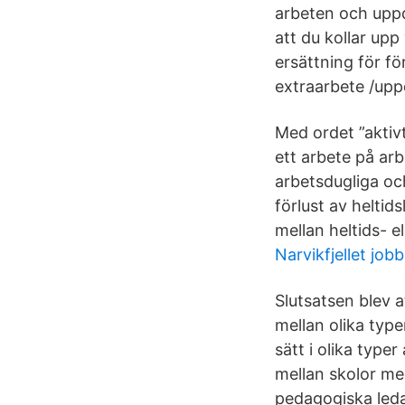
arbeten och uppdr
att du kollar upp
ersättning för fö
extraarbete /upp
Med ordet ”aktivt
ett arbete på arb
arbetsdugliga och
förlust av heltid
mellan heltids- el
Narvikfjellet jobb
Slutsatsen blev a
mellan olika typ
sätt i olika type
mellan skolor med
pedagogiska ledar