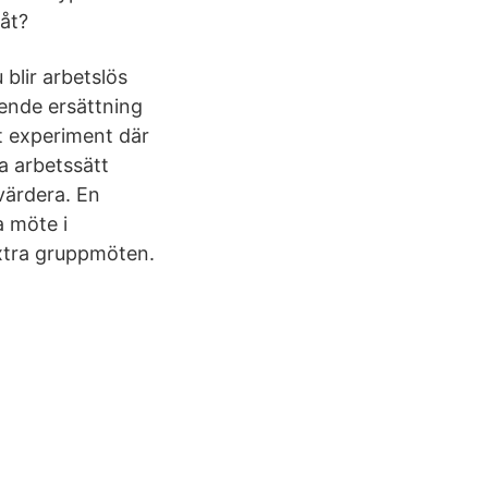
 åt?
 blir arbetslös
ående ersättning
tt experiment där
a arbetssätt
tvärdera. En
a möte i
extra gruppmöten.