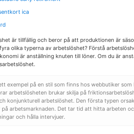
esentkort ica
ard
et är tillfällig och beror på att produktionen är säs
 fyra olika typerna av arbetslöshet? Förstå arbetslöshe
onomi är anställning knuten till löner. Om du är anst
nsarbetslöshet.
ett exempel på en stil som finns hos webbutiker so
ar arbetslösheten brukar skilja på friktionsarbetslösh
ch konjunkturell arbetslöshet. Den första typen orsak
r på arbetsmarknaden. Det tar tid att hitta arbeten oc
ingar och hålla intervjuer.