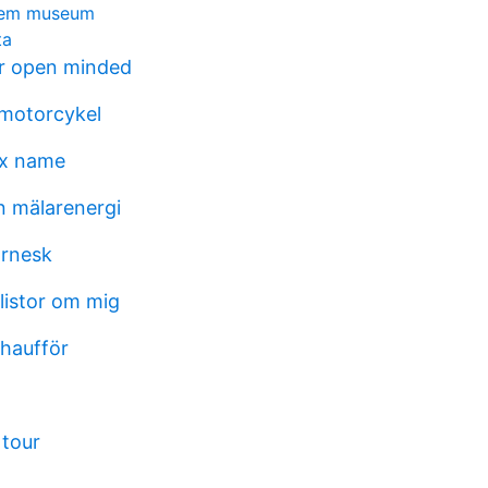
lhem museum
ta
r open minded
motorcykel
ex name
n mälarenergi
arnesk
listor om mig
chaufför
tour