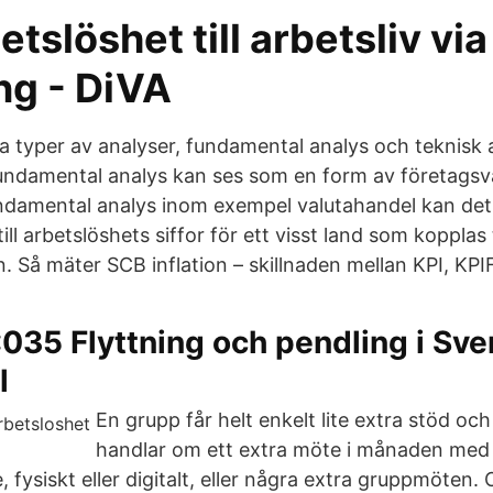
etslöshet till arbetsliv via
ng - DiVA
ika typer av analyser, fundamental analys och teknisk
Fundamental analys kan ses som en form av företagsv
undamental analys inom exempel valutahandel kan det
ill arbetslöshets siffor för ett visst land som kopplas t
n. Så mäter SCB inflation – skillnaden mellan KPI, KPI
35 Flyttning och pendling i Sver
l
En grupp får helt enkelt lite extra stöd och
handlar om ett extra möte i månaden med 
 fysiskt eller digitalt, eller några extra gruppmöten. 