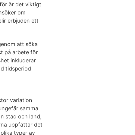
ör är det viktigt
 ansöker om
lir erbjuden ett
 genom att söka
t på arbete för
shet inkluderar
ad tidsperiod
tor variation
å ungefär samma
lan stad och land,
rna uppfattar det
olika typer av