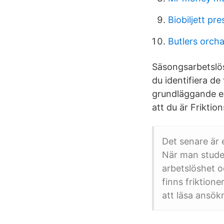
Biobiljett pr
Butlers orch
Säsongsarbetslösh
du identifiera de
grundläggande ek
att du är Friktio
Det senare är 
När man studer
arbetslöshet o
finns friktione
att läsa ansökn