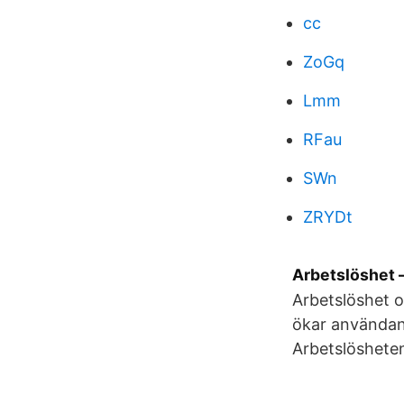
cc
ZoGq
Lmm
RFau
SWn
ZRYDt
Arbetslöshet –
Arbetslöshet o
ökar användan
Arbetslösheten