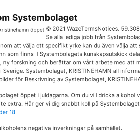
 om Systembolaget
© 2021 WazeTermsNotices. 59.308 | 
Se alla lediga jobb från Systembola
om att välja ett specifikt yrke kan du även välja att s
amn som finns I Systembolagets kunskapsutskick dela
a, ny forskning och berättar om vårt arbete med att 
i Sverige. Systembolaget, KRISTINEHAMN all informat
 bilder för Beskrivning av Systembolaget, KRISTINE
olaget öppet i juldagarna. Om du vill dricka alkohol v
lite extra. Här ger vi dig snabbt koll på Systembolaget
der 18
alkoholens negativa inverkningar på samhället.