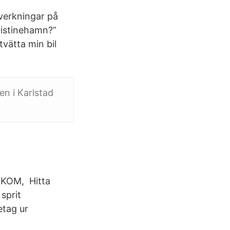
nverkningar på
Kristinehamn?”
tvätta min bil
en i Karlstad
OKOM, Hitta
sprit
retag ur