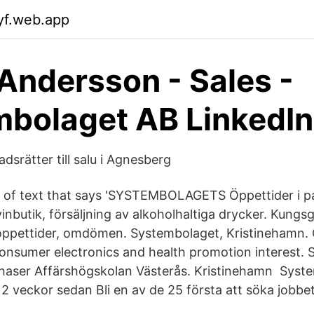
yf.web.app
 Andersson - Sales -
bolaget AB LinkedIn
dsrätter till salu i Agnesberg
 of text that says 'SYSTEMBOLAGETS Öppettider i 
inbutik, försäljning av alkoholhaltiga drycker. Kungs
 öppettider, omdömen. Systembolaget, Kristinehamn. 
onsumer electronics and health promotion interest.
chaser Affärshögskolan Västerås. Kristinehamn Syst
2 veckor sedan Bli en av de 25 första att söka jobbet