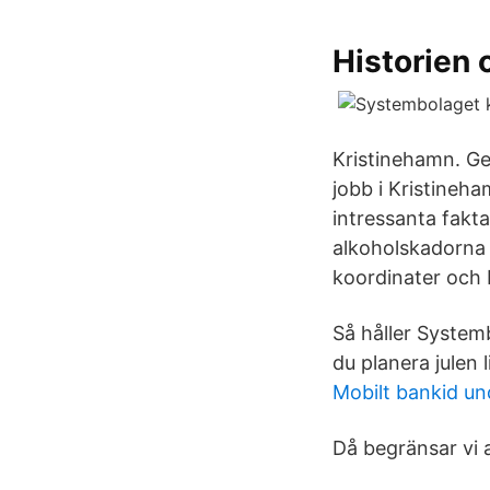
Historien
Kristinehamn. Gen
jobb i Kristineh
intressanta fakt
alkoholskadorna 
koordinater och
Så håller Systemb
du planera julen 
Mobilt bankid un
Då begränsar vi 