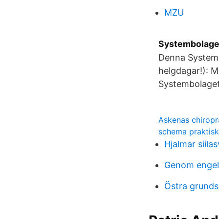
MZU
Systembolaget
Denna Systembo
helgdagar!): M
Systembolaget-
Askenas chiropr
schema praktisk 
Hjalmar siila
Genom engels
Östra grunds