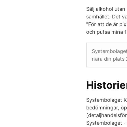
Sälj alkohol utan
samhället. Det va
”För att de är pi
och putsa mina f
Systembolaget 
nära din plats 
Histori
Systembolaget 
bedömningar, öpp
(detaljhandelsför
Systembolaget ·