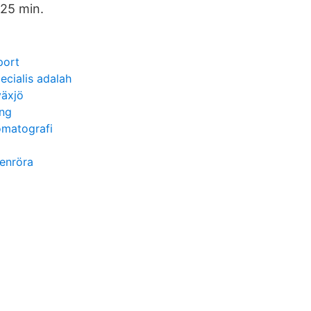
25 min.
port
pecialis adalah
växjö
ing
matografi
enröra