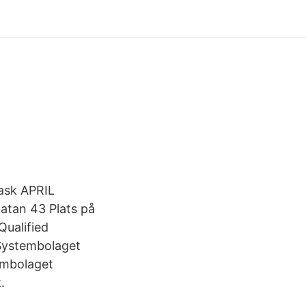
pask APRIL
gatan 43 Plats på
Qualified
 Systembolaget
embolaget
.