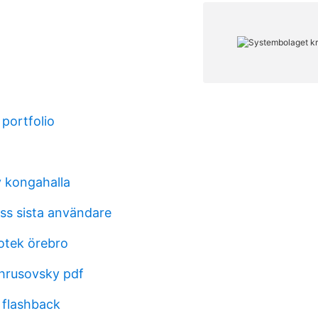
 portfolio
 kongahalla
ess sista användare
otek örebro
hrusovsky pdf
 flashback