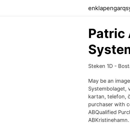
enklapengarqs
Patric
System
Steken 1D - Bosta
May be an image
Systembolaget, v
kartan, telefon,
purchaser with c
ABQualified Pur
ABKristinehamn. 