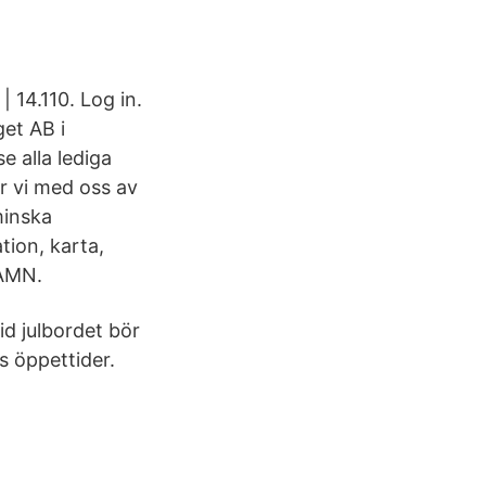
14.110. Log in.
get AB i
e alla lediga
r vi med oss av
minska
ion, karta,
HAMN.
id julbordet bör
s öppettider.