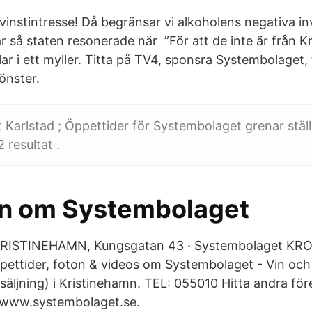
 vinstintresse! Då begränsar vi alkoholens negativa i
r så staten resonerade när ”För att de inte är från 
xlar i ett myller. Titta på TV4, sponsra Systembolaget, 
önster.
Karlstad ; Öppettider för Systembolaget grenar ställ
2 resultat .
en om Systembolaget
KRISTINEHAMN, Kungsgatan 43 · Systembolaget KR
ettider, foton & videos om Systembolaget - Vin och 
säljning) i Kristinehamn. TEL: 055010 Hitta andra fö
 www.systembolaget.se.