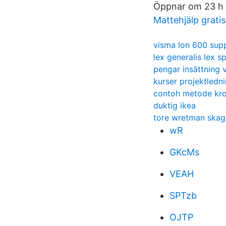
Öppnar om 23 h 
Mattehjälp gratis
visma lon 600 sup
lex generalis lex s
pengar insättning 
kurser projektledn
contoh metode kro
duktig ikea
tore wretman skag
wR
GKcMs
VEAH
SPTzb
OJTP