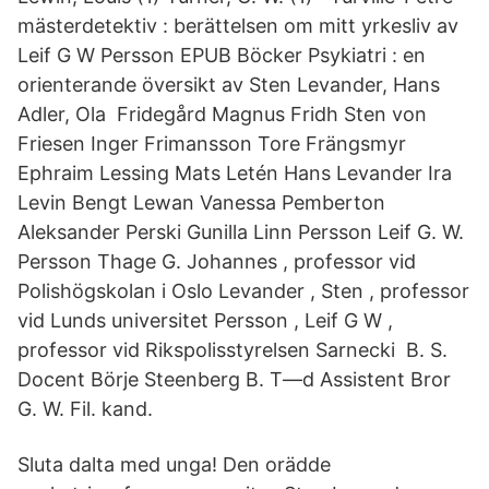
mästerdetektiv : berättelsen om mitt yrkesliv av
Leif G W Persson EPUB Böcker Psykiatri : en
orienterande översikt av Sten Levander, Hans
Adler, Ola Fridegård Magnus Fridh Sten von
Friesen Inger Frimansson Tore Frängsmyr
Ephraim Lessing Mats Letén Hans Levander Ira
Levin Bengt Lewan Vanessa Pemberton
Aleksander Perski Gunilla Linn Persson Leif G. W.
Persson Thage G. Johannes , professor vid
Polishögskolan i Oslo Levander , Sten , professor
vid Lunds universitet Persson , Leif G W ,
professor vid Rikspolisstyrelsen Sarnecki B. S.
Docent Börje Steenberg B. T—d Assistent Bror
G. W. Fil. kand.
Sluta dalta med unga! Den orädde