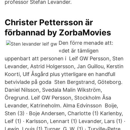
professor Stefan Levander.
Christer Pettersson är
förbannad by ZorbaMovies
Den förre menade att:
«det är tämligen
uppenbart att personen i Leif GW Persson, Sten
Levander, Astrid Holgersson, Jan Guillou, Kerstin
Koorti, Ulf Åsgård plus ytterligare en handfull
betvivlade på goda Sten Bergstrand, Göteborg.
Daniel Nilsson, Svedala Malin Wikström,
Öregrund. Leif GW Persson, Stockholm Åsa
Levander, Katrineholm. Alma Edvinsson Boije,
Sten (3) · Boje Andersen, Charlotte (1) Karlenby,
Leif (1) · Karlsson, Lennart (1) Levander, Lars (1) ·
Lewin, Louis (1) Turner, G. W. (1) · Turville-Petre