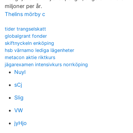
miljoner per år.
Thelins mörby c
tider trangselskatt
globalgrant fonder
skiftnyckeln enköping
hsb värnamo lediga lägenheter
metacon aktie riktkurs
jägarexamen intensivkurs norrköping
Nuyl
sCj
SIig
VW
jyHjo