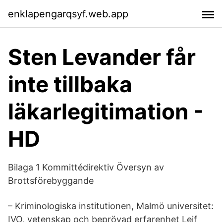
enklapengarqsyf.web.app
Sten Levander får
inte tillbaka
läkarlegitimation -
HD
Bilaga 1 Kommittédirektiv Översyn av
Brottsförebyggande
– Kriminologiska institutionen, Malmö universitet:
IVO, vetenskap och beprövad erfarenhet Leif