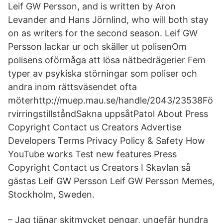
Leif GW Persson, and is written by Aron
Levander and Hans Jörnlind, who will both stay
on as writers for the second season. Leif GW
Persson lackar ur och skäller ut polisenOm
polisens oförmåga att lösa nätbedrägerier Fem
typer av psykiska störningar som poliser och
andra inom rättsväsendet ofta
möterhttp://muep.mau.se/handle/2043/23538Fö
rvirringstillståndSakna uppsåtPatol About Press
Copyright Contact us Creators Advertise
Developers Terms Privacy Policy & Safety How
YouTube works Test new features Press
Copyright Contact us Creators I Skavlan så
gästas Leif GW Persson Leif GW Persson Memes,
Stockholm, Sweden.
– Jag tjänar skitmycket pengar, ungefär hundra