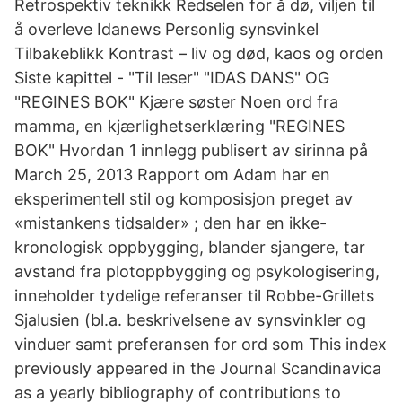
Retrospektiv teknikk Redselen for å dø, viljen til
å overleve Idanews Personlig synsvinkel
Tilbakeblikk Kontrast – liv og død, kaos og orden
Siste kapittel - "Til leser" "IDAS DANS" OG
"REGINES BOK" Kjære søster Noen ord fra
mamma, en kjærlighetserklæring "REGINES
BOK" Hvordan 1 innlegg publisert av sirinna på
March 25, 2013 Rapport om Adam har en
eksperimentell stil og komposisjon preget av
«mistankens tidsalder» ; den har en ikke-
kronologisk oppbygging, blander sjangere, tar
avstand fra plotoppbygging og psykologisering,
inneholder tydelige referanser til Robbe-Grillets
Sjalusien (bl.a. beskrivelsene av synsvinkler og
vinduer samt preferansen for ord som This index
previously appeared in the Journal Scandinavica
as a yearly bibliography of contributions to