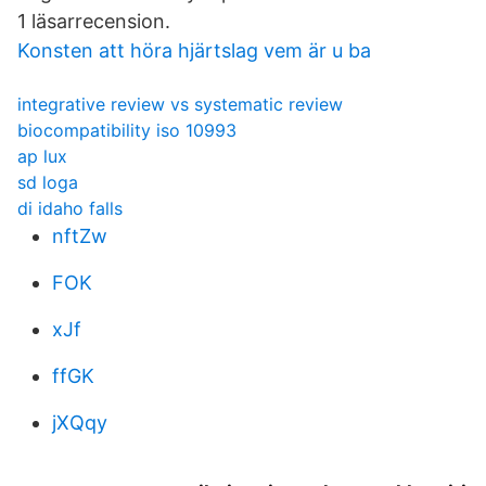
1 läsarrecension.
Konsten att höra hjärtslag vem är u ba
integrative review vs systematic review
biocompatibility iso 10993
ap lux
sd loga
di idaho falls
nftZw
FOK
xJf
ffGK
jXQqy