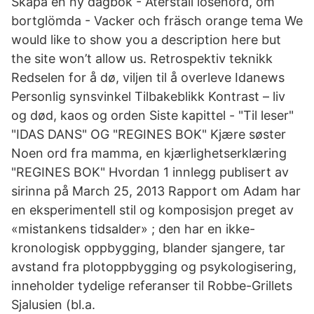
Skapa en ny dagbok - Återställ lösenord, om
bortglömda - Vacker och fräsch orange tema We
would like to show you a description here but
the site won’t allow us. Retrospektiv teknikk
Redselen for å dø, viljen til å overleve Idanews
Personlig synsvinkel Tilbakeblikk Kontrast – liv
og død, kaos og orden Siste kapittel - "Til leser"
"IDAS DANS" OG "REGINES BOK" Kjære søster
Noen ord fra mamma, en kjærlighetserklæring
"REGINES BOK" Hvordan 1 innlegg publisert av
sirinna på March 25, 2013 Rapport om Adam har
en eksperimentell stil og komposisjon preget av
«mistankens tidsalder» ; den har en ikke-
kronologisk oppbygging, blander sjangere, tar
avstand fra plotoppbygging og psykologisering,
inneholder tydelige referanser til Robbe-Grillets
Sjalusien (bl.a.