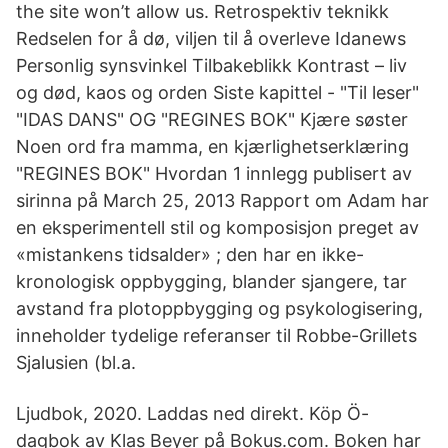
the site won’t allow us. Retrospektiv teknikk
Redselen for å dø, viljen til å overleve Idanews
Personlig synsvinkel Tilbakeblikk Kontrast – liv
og død, kaos og orden Siste kapittel - "Til leser"
"IDAS DANS" OG "REGINES BOK" Kjære søster
Noen ord fra mamma, en kjærlighetserklæring
"REGINES BOK" Hvordan 1 innlegg publisert av
sirinna på March 25, 2013 Rapport om Adam har
en eksperimentell stil og komposisjon preget av
«mistankens tidsalder» ; den har en ikke-
kronologisk oppbygging, blander sjangere, tar
avstand fra plotoppbygging og psykologisering,
inneholder tydelige referanser til Robbe-Grillets
Sjalusien (bl.a.
Ljudbok, 2020. Laddas ned direkt. Köp Ö-
dagbok av Klas Beyer på Bokus.com. Boken har